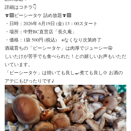
詳細はコチラ👇
🍄‍🟫ビーシータケ 詰め放題🍄‍🟫
・日時：2026年 6月19日 (金) 13：00スタート
・場所：中野BC直営店「長久庵」
・価格：1袋 500円 (税込) ※なくなり次第終了
酒蔵育ちの「ビーシータケ」は肉厚でジューシー🤤
しいたけが苦手でも食べられた！との嬉しいお声もいただ
いています。
「ビーシータケ」は焼いても良し🍳煮ても良し🍲 お酒の
アテにもぴったりです♪