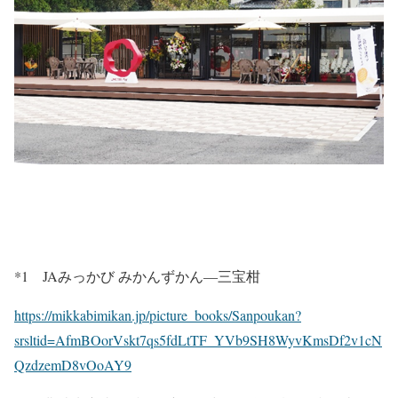
*1 JAみっかび みかんずかん―三宝柑
https://mikkabimikan.jp/picture_books/Sanpoukan?
srsltid=AfmBOorVskt7qs5fdLtTF_YVb9SH8WyvKmsDf2v1cN
QzdzemD8vOoAY9