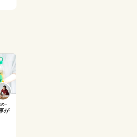
せのー
仕事が