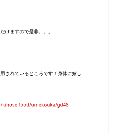
ただけますので是非。。。
使用されているところです！身体に嬉し
/c/kinoseifood/umekouka/gd48