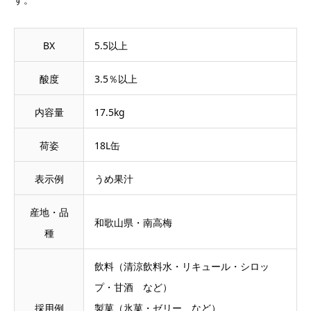
BX
5.5以上
酸度
3.5％以上
内容量
17.5kg
荷姿
18L缶
表示例
うめ果汁
産地・品
和歌山県・南高梅
種
飲料（清涼飲料水・リキュール・シロッ
プ・甘酒 など）
採用例
製菓（氷菓・ゼリー など）