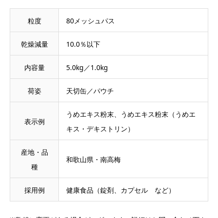
粒度
80メッシュパス
乾燥減量
10.0％以下
内容量
5.0kg／1.0kg
荷姿
天切缶／パウチ
うめエキス粉末、うめエキス粉末（うめエ
表示例
キス・デキストリン）
産地・品
和歌山県・南高梅
種
採用例
健康食品（錠剤、カプセル など）