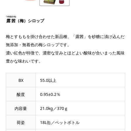
つゆあかね
露茜
（梅）シロップ
梅とすももを掛け合わせた新品種、「露茜」を砂糖に漬け込んだ
無添加・無着色の梅シロップです。
濃い紅色が特徴で、濃密な甘みとほどよい酸味が合いまった風味
豊かな味わいです。
BX
55.0以上
酸度
0.95±0.2％
内容量
21.0kg／370ｇ
荷姿
18L缶／ペットボトル