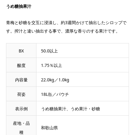
うめ糖抽果汁
青梅と砂糖を交互に浸漬し、約3週間かけて抽出したシロップで
す。搾汁と違い抽出する事で、濃厚な香りのする果汁です。
BX
50.0以上
酸度
1.75％以上
内容量
22.0kg／1.0kg
荷姿
18L缶／パウチ
表示例
うめ糖抽果汁、うめ果汁・砂糖
産地・品
和歌山県
種