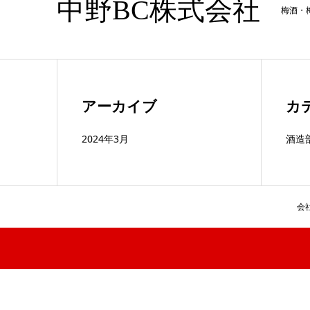
中野BC株式会社
梅酒・
アーカイブ
カ
2024年3月
酒造
会