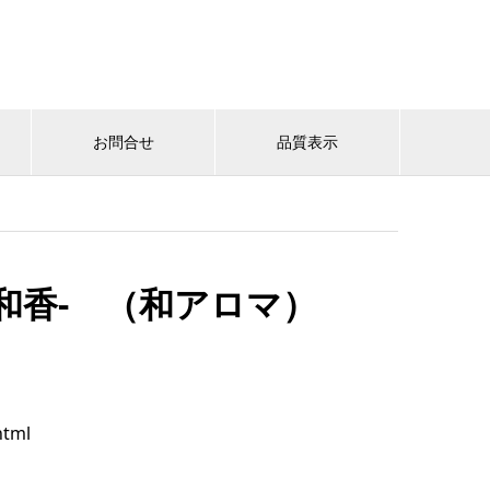
お問合せ
品質表示
ka-和香- （和アロマ）
html