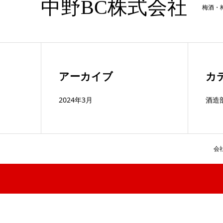
中野BC株式会社
梅酒・
アーカイブ
カ
2024年3月
酒造
会