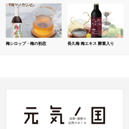
梅シロップ・梅の初恋
長久梅 梅エキス 酵素入り