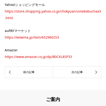
Yahoo!ショッピングモール
https://store.shopping.yahoo.co.jp/chokyuan/umekobuchax3
.html
auPAYマーケット
https://wowma.jp/item/652960253
Amazon
https://www.amazon.co.jp/dp/B0CKL8SP33
ご案内