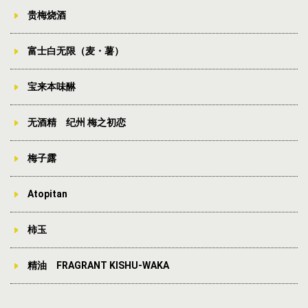
贵梅烧酒
富士白无限（麦・薯）
宝来本味醂
无酒精 纪州 梅之初恋
梅子露
Atopitan
柿玉
精油 FRAGRANT KISHU-WAKA