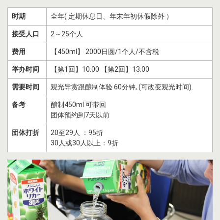
时期
全年( 定期休息日、年末年初休假除外 ）
接受人口
2～25个人
费用
【450ml】 2000日圆/1个人/不含税
举办时间
【第1回】10:00 【第2回】13:00
需要时间
观光导赏跟酿制体验 60分钟, (可改变观光时间).
备考
酿制450ml 可带回
团体预约到7天以前
団体打折
20至29人 ：95折
30人或30人以上：9折